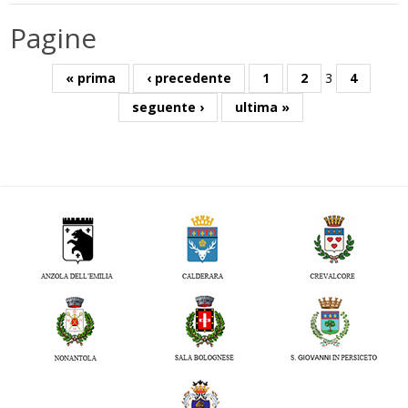
Pagine
« prima
‹ precedente
1
2
3
4
seguente ›
ultima »