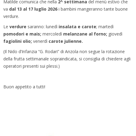
Matilde comunica che nella
2^ settimana
del menù estivo che
va
dal 13 al 17 luglio 2026
i bambini mangeranno tante buone
verdure.
Le
verdure
saranno: lunedì
insalata e carote
; martedì
pomodori e mais;
mercoledì
melanzane al forno
;
giovedì
fagiolini olio
;
venerdì
carote julienne.
(Il Nido d’Infanzia “G. Rodari” di Anzola non segue la rotazione
della frutta settimanale sopraindicata, si consiglia di chiedere agli
operatori presenti sui plessi.)
Buon appetito a tutti!